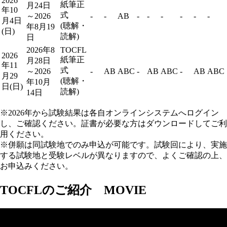
2026
紙筆正
月24日
年10
式
～2026
-
-
AB
-
-
-
-
-
-
月4日
(聴解・
年8月19
(日)
読解)
日
2026年8
TOCFL
2026
紙筆正
月28日
年11
式
～2026
-
AB
ABC
-
AB
ABC
-
AB
ABC
月29
(聴解・
年10月
日(日)
読解)
14日
※2026年から試験結果は各自オンラインシステムへログイン
し、ご確認ください。証書が必要な方はダウンロードしてご利
用ください。
※併願は同試験地でのみ申込が可能です。試験回により、実施
する試験地と受験レベルが異なりますので、よくご確認の上、
お申込みください。
TOCFLのご紹介 MOVIE