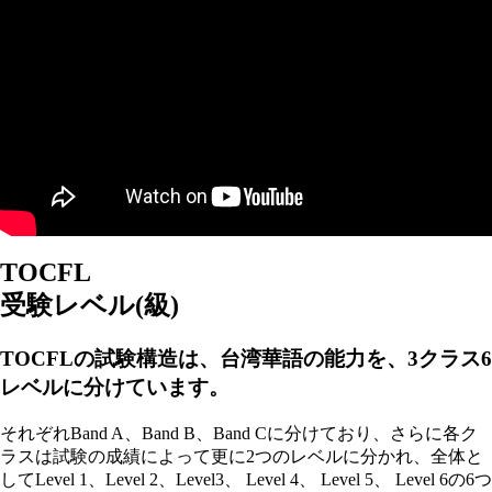
TOCFL
受験レベル(級)
TOCFLの試験構造は、
台湾華語の能力を、
3クラス6
レベルに
分けています。
それぞれBand A、Band B、Band Cに分けており、
さらに各ク
ラスは試験の成績によって
更に2つのレベルに分かれ、
全体と
してLevel 1、Level 2、
Level3、 Level 4、 Level 5、 Level 6の
6つ