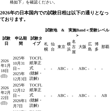
格如下」を確認ください。
2026年の
日本国内での
試験日程は
以下の通りとなっ
ております。
試験地 & 実施Band＜受験レベル
＞
試験
申込期
試験タ
名
日
間
イプ
札
仙
横
広
博
東京
古
大阪
那覇
幌
台
浜
島
多
屋
2025年
TOCFL
2026
紙筆正
10月31
年1月
式
日～
-
-
ABC
-
-
ABC
-
-
-
18日
(聴解・
2025年
(日)
読解)
12月3日
2025年
TOCFL
2026
紙筆正
12月12
年2月
式
日～
-
-
ABC
-
-
ABC
-
-
AB
22日
(聴解・
2026年1
(日)
読解)
月7日